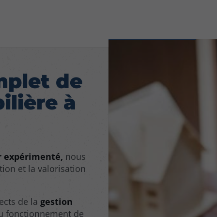
mplet de
lière à
r expérimenté,
nous
on et la valorisation
ects de la
gestion
 au fonctionnement de