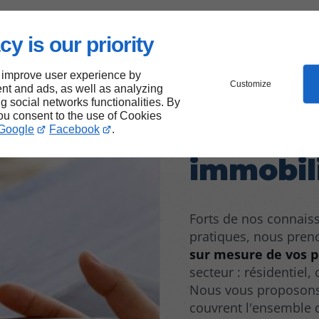
cy is our priority
 improve user experience by
Customize
nt and ads, as well as analyzing
Des solu
ng social networks functionalities. By
you consent to the use of Cookies
mesure 
Google
Facebook
.
immobil
Forts de nos connais
pratiques, nous pren
sur mesure de vos p
secteur : résidentiel,
Nous vous proposon
couvrent l'ensemble 