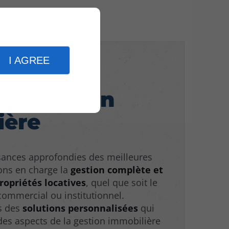
I AGREE
tions sur
en gestion
ière
sances approfondies des meilleures
ons en charge la
gestion complète et
ropriétés locatives
, quel que soit le
 commercial ou institutionnel.
s des
solutions personnalisées
qui
des aspects de la gestion immobilière